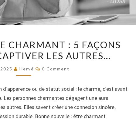
COMMENT
 CHARMANT : 5 FAÇONS
ÊTRE
CAPTIVER LES AUTRES…
CHARMANT
:
COMMENTS
/2025
Hervé
0 Comment
5
FAÇONS
 d’apparence ou de statut social : le charme, c’est avant
SIMPLES
re. Les personnes charmantes dégagent une aura
DE
les autres. Elles savent créer une connexion sincère,
CAPTIVER
ression durable. Bonne nouvelle : être charmant
LES
AUTRES…