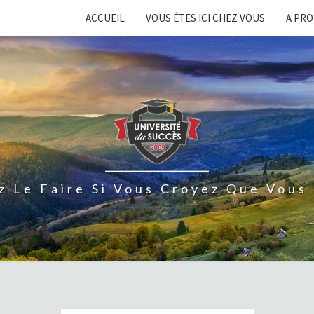
ACCUEIL
VOUS ÊTES ICI CHEZ VOUS
A PR
z Le Faire Si Vous Croyez Que Vous 