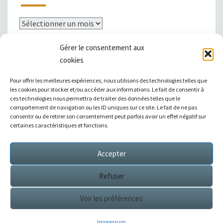
Archives
Gérer le consentement aux
cookies
Mentions légales
Pour offrir les meilleures expériences, nous utilisons des technologies telles que
les cookies pour stocker et/ou accéder aux informations. Le fait de consentir à
ces technologies nous permettra de traiter des données telles que le
comportement de navigation ou les ID uniques sur ce site. Le fait de ne pas
consentir ou de retirer son consentement peut parfois avoir un effet négatif sur
|
Témoignages
|
Annuaire de liens
|
certaines caractéristiques et fonctions.
Accepter
Sitemap XML
Refuser
Voir les préférences
© 2026
Éditions Succès / Switzerland : tous droits
réservés
Impressum