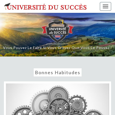
Skip
Togg
to
navig
content
Vous Pouvez Le Faire Si Vous Croyez Que Vous Le Pouvez !
Bonnes Habitudes