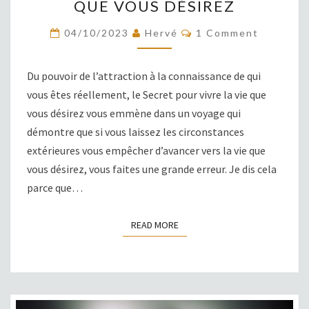
QUE VOUS DÉSIREZ
POUR
VIVRE
COMMENTS
04/10/2023
Hervé
1 Comment
LA
VIE
Du pouvoir de l’attraction à la connaissance de qui
QUE
vous êtes réellement, le Secret pour vivre la vie que
VOUS
vous désirez vous emmène dans un voyage qui
DÉSIREZ
démontre que si vous laissez les circonstances
extérieures vous empêcher d’avancer vers la vie que
vous désirez, vous faites une grande erreur. Je dis cela
parce que…
READ MORE
READ MORE