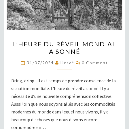
L’HEURE
L’HEURE DU RÉVEIL MONDIAL
DU
A SONNÉ
RÉVEIL
MONDIAL
COMMENTS
31/07/2024
Hervé
0 Comment
A
SONNÉ
Dring, dring ! Il est temps de prendre conscience de la
situation mondiale. L’heure du réveil a sonné. Il y a
nécessité d’une nouvelle compréhension collective.
Aussi loin que nous soyons allés avec les commodités
modernes du monde dans lequel nous vivons, il y a
beaucoup de choses que nous devons encore
comprendre en…