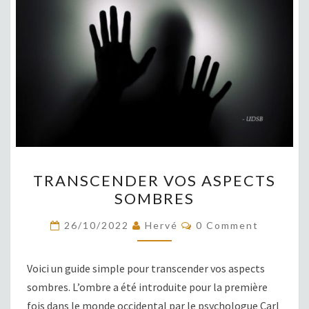
TRANSCENDER
TRANSCENDER VOS ASPECTS
VOS
SOMBRES
ASPECTS
SOMBRES
COMMENTS
26/10/2022
Hervé
0 Comment
Voici un guide simple pour transcender vos aspects
sombres. L’ombre a été introduite pour la première
fois dans le monde occidental par le psychologue Carl