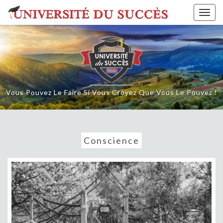
Skip
Togg
to
navig
content
Vous Pouvez Le Faire Si Vous Croyez Que Vous Le Pouvez !
Conscience