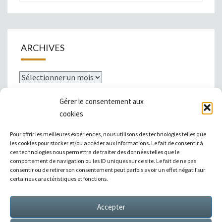
ARCHIVES
Archives
Gérer le consentement aux
cookies
Mentions légales
Pour offrir les meilleures expériences, nous utilisons des technologies telles que
les cookies pour stocker et/ou accéder aux informations. Le fait de consentir à
ces technologies nous permettra de traiter des données telles que le
comportement de navigation ou les ID uniques sur ce site. Le fait de ne pas
consentir ou de retirer son consentement peut parfois avoir un effet négatif sur
|
Témoignages
|
Annuaire de liens
|
certaines caractéristiques et fonctions.
Accepter
Sitemap XML