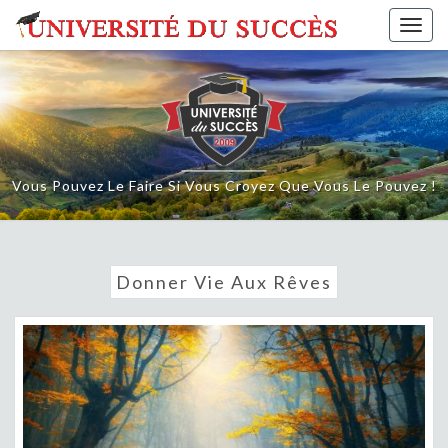
Skip
Togg
to
navig
content
Vous Pouvez Le Faire Si Vous Croyez Que Vous Le Pouvez !
Donner Vie Aux Rêves