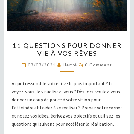
11
11 QUESTIONS POUR DONNER
QUESTIONS
VIE À VOS RÊVES
POUR
DONNER
COMMENTS
03/03/2021
Hervé
0 Comment
VIE
À
A quoi ressemble votre rêve le plus important ? Le
VOS
voyez-vous, le visualisez- vous ? Dès lors, voulez-vous
RÊVES
donner un coup de pouce à votre vision pour
l’atteindre et l’aider à se réaliser ? Prenez votre carnet
et notez vos idées, écrivez vos objectifs et utilisez les
questions qui suivent pour accélérer la réalisation…