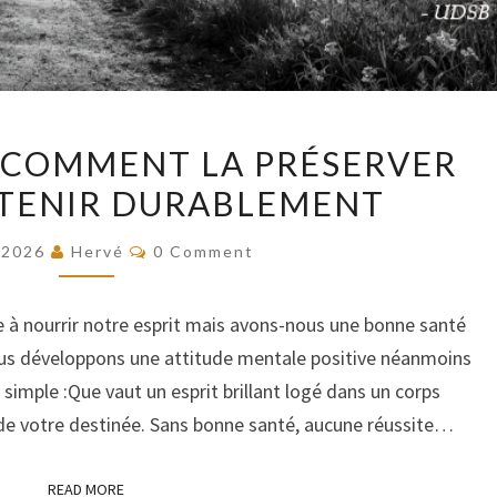
BONNE
 COMMENT LA PRÉSERVER
SANTÉ
NTENIR DURABLEMENT
:
COMMENT
COMMENTS
/2026
Hervé
0 Comment
LA
PRÉSERVER
à nourrir notre esprit mais avons-nous une bonne santé
ET
nous développons une attitude mentale positive néanmoins
LA
imple :Que vaut un esprit brillant logé dans un corps
MAINTENIR
e de votre destinée. Sans bonne santé, aucune réussite…
DURABLEMENT
READ MORE
READ MORE