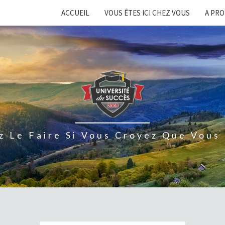
ACCUEIL
VOUS ÊTES ICI CHEZ VOUS
A PR
z Le Faire Si Vous Croyez Que Vous 