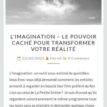
L’IMAGINATION
L’IMAGINATION – LE POUVOIR
–
CACHÉ POUR TRANSFORMER
LE
VOTRE RÉALITÉ
POUVOIR
CACHÉ
COMMENTS
12/02/2025
Hervé
0 Comment
POUR
TRANSFORMER
L’imagination : un outil sous-estimé du quotidien.
VOTRE
Vous êtes-vous déjà demandé comment les enfants
RÉALITÉ
arrivent à regarder en boucle leur film préféré du Roi
Lion ou celui de La Petite Sirène ? Je suis étonné qu’ils
regardent volontairement le même programme tous
les jours sans se plaindre ni demander quelque chose