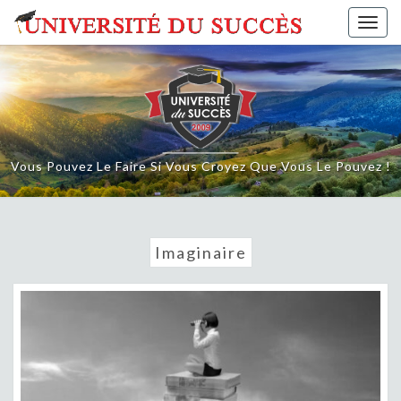
Skip
Togg
to
navig
content
Vous Pouvez Le Faire Si Vous Croyez Que Vous Le Pouvez !
Imaginaire