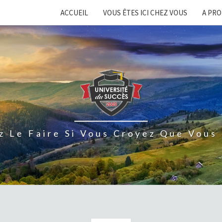
ACCUEIL
VOUS ÊTES ICI CHEZ VOUS
A PR
z Le Faire Si Vous Croyez Que Vous 