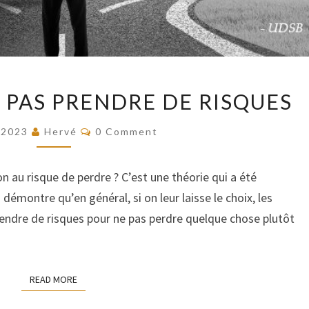
LE
E PAS PRENDRE DE RISQUES
RISQUE
DE
COMMENTS
/2023
Hervé
0 Comment
NE
PAS
n au risque de perdre ? C’est une théorie qui a été
PRENDRE
émontre qu’en général, si on leur laisse le choix, les
DE
rendre de risques pour ne pas perdre quelque chose plutôt
RISQUES
READ MORE
READ MORE