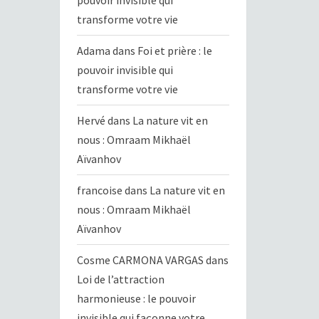
pouvoir invisible qui
transforme votre vie
Adama
dans
Foi et prière : le
pouvoir invisible qui
transforme votre vie
Hervé
dans
La nature vit en
nous : Omraam Mikhaël
Aïvanhov
francoise
dans
La nature vit en
nous : Omraam Mikhaël
Aïvanhov
Cosme CARMONA VARGAS
dans
Loi de l’attraction
harmonieuse : le pouvoir
invisible qui façonne votre