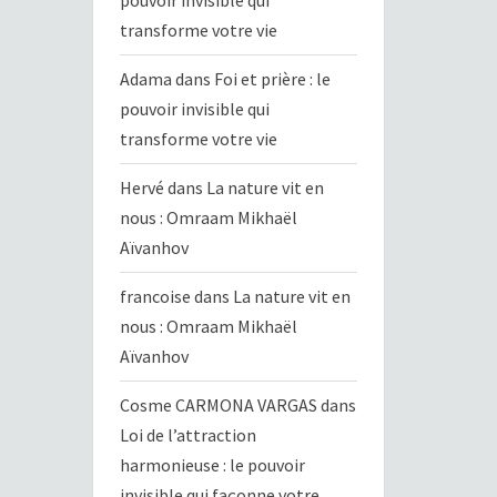
pouvoir invisible qui
transforme votre vie
Adama
dans
Foi et prière : le
pouvoir invisible qui
transforme votre vie
Hervé
dans
La nature vit en
nous : Omraam Mikhaël
Aïvanhov
francoise
dans
La nature vit en
nous : Omraam Mikhaël
Aïvanhov
Cosme CARMONA VARGAS
dans
Loi de l’attraction
harmonieuse : le pouvoir
invisible qui façonne votre