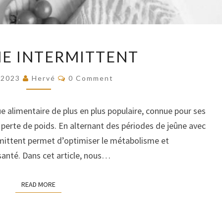
LE
NE INTERMITTENT
JEÛNE
INTERMITTENT
COMMENTS
/2023
Hervé
0 Comment
ue alimentaire de plus en plus populaire, connue pour ses
a perte de poids. En alternant des périodes de jeûne avec
rmittent permet d’optimiser le métabolisme et
santé. Dans cet article, nous…
READ MORE
READ MORE