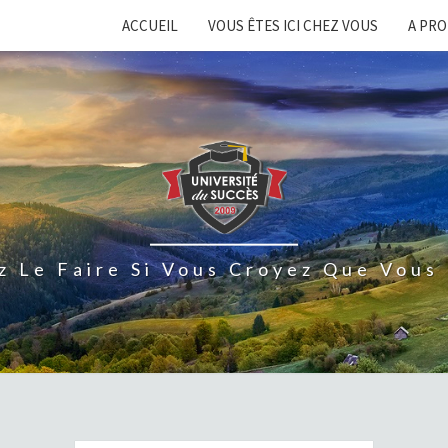
ACCUEIL
VOUS ÊTES ICI CHEZ VOUS
A PR
z Le Faire Si Vous Croyez Que Vous 