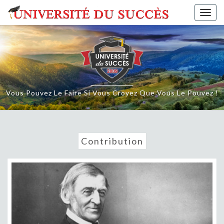
Skip
Togg
to
navig
content
Vous Pouvez Le Faire Si Vous Croyez Que Vous Le Pouvez !
Contribution