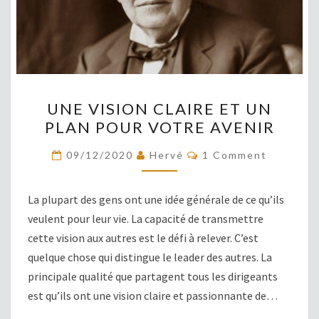
UNE
UNE VISION CLAIRE ET UN
VISION
PLAN POUR VOTRE AVENIR
CLAIRE
ET
COMMENTS
09/12/2020
Hervé
1 Comment
UN
PLAN
La plupart des gens ont une idée générale de ce qu’ils
POUR
veulent pour leur vie. La capacité de transmettre
VOTRE
cette vision aux autres est le défi à relever. C’est
AVENIR
quelque chose qui distingue le leader des autres. La
principale qualité que partagent tous les dirigeants
est qu’ils ont une vision claire et passionnante de…