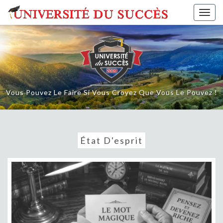
Skip
Togg
to
navig
content
Vous Pouvez Le Faire Si Vous Croyez Que Vous Le Pouvez !
État D'esprit