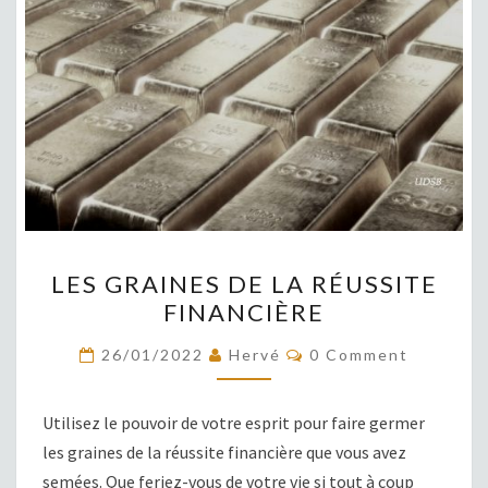
LES
LES GRAINES DE LA RÉUSSITE
GRAINES
FINANCIÈRE
DE
LA
COMMENTS
26/01/2022
Hervé
0 Comment
RÉUSSITE
FINANCIÈRE
Utilisez le pouvoir de votre esprit pour faire germer
les graines de la réussite financière que vous avez
semées. Que feriez-vous de votre vie si tout à coup