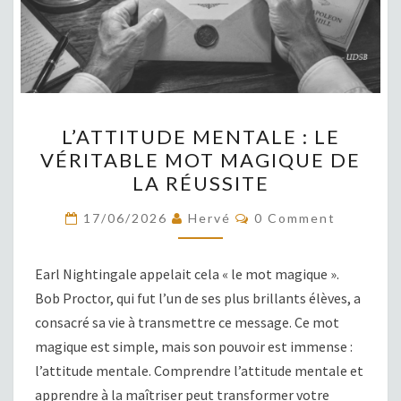
L’ATTITUDE
L’ATTITUDE MENTALE : LE
MENTALE
VÉRITABLE MOT MAGIQUE DE
:
LA RÉUSSITE
LE
VÉRITABLE
COMMENTS
17/06/2026
Hervé
0 Comment
MOT
MAGIQUE
Earl Nightingale appelait cela « le mot magique ».
DE
Bob Proctor, qui fut l’un de ses plus brillants élèves, a
LA
consacré sa vie à transmettre ce message. Ce mot
RÉUSSITE
magique est simple, mais son pouvoir est immense :
l’attitude mentale. Comprendre l’attitude mentale et
apprendre à la maîtriser peut transformer votre