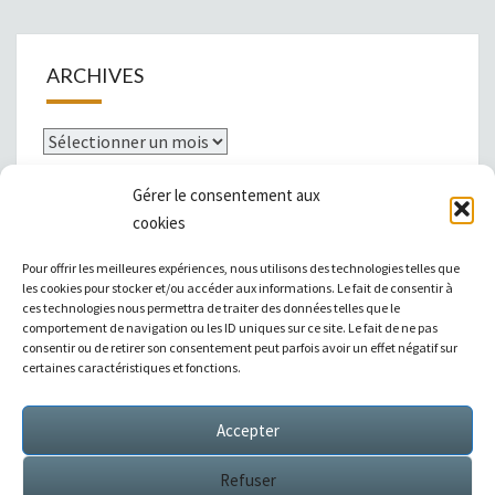
ARCHIVES
Archives
Gérer le consentement aux
cookies
Mentions légales
Pour offrir les meilleures expériences, nous utilisons des technologies telles que
les cookies pour stocker et/ou accéder aux informations. Le fait de consentir à
ces technologies nous permettra de traiter des données telles que le
comportement de navigation ou les ID uniques sur ce site. Le fait de ne pas
consentir ou de retirer son consentement peut parfois avoir un effet négatif sur
|
Témoignages
|
Annuaire de liens
|
certaines caractéristiques et fonctions.
Accepter
Sitemap XML
Refuser