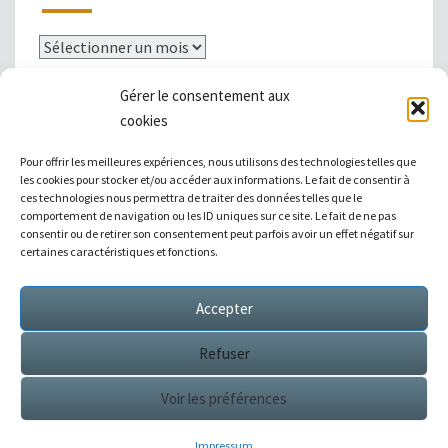
Archives
Gérer le consentement aux
cookies
Mentions légales
Pour offrir les meilleures expériences, nous utilisons des technologies telles que
les cookies pour stocker et/ou accéder aux informations. Le fait de consentir à
ces technologies nous permettra de traiter des données telles que le
comportement de navigation ou les ID uniques sur ce site. Le fait de ne pas
consentir ou de retirer son consentement peut parfois avoir un effet négatif sur
|
Témoignages
|
Annuaire de liens
|
certaines caractéristiques et fonctions.
Accepter
Sitemap XML
Refuser
Voir les préférences
© 2026
Éditions Succès / Switzerland : tous droits
réservés
Impressum