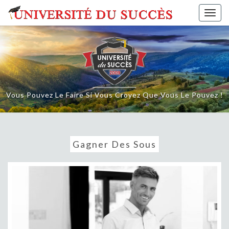
Skip
Togg
to
navig
content
Vous Pouvez Le Faire Si Vous Croyez Que Vous Le Pouvez !
Gagner Des Sous