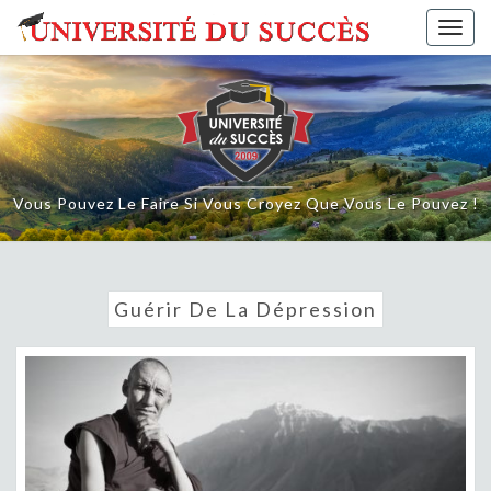
Skip
Togg
to
navig
content
Vous Pouvez Le Faire Si Vous Croyez Que Vous Le Pouvez !
Guérir De La Dépression