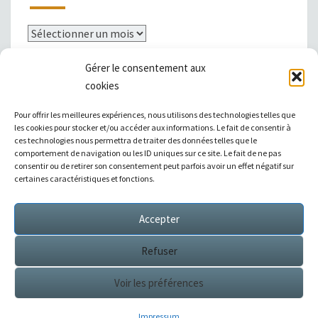
Archives
Gérer le consentement aux
cookies
Mentions légales
Pour offrir les meilleures expériences, nous utilisons des technologies telles que
les cookies pour stocker et/ou accéder aux informations. Le fait de consentir à
ces technologies nous permettra de traiter des données telles que le
comportement de navigation ou les ID uniques sur ce site. Le fait de ne pas
consentir ou de retirer son consentement peut parfois avoir un effet négatif sur
|
Témoignages
|
Annuaire de liens
|
certaines caractéristiques et fonctions.
Accepter
Sitemap XML
Refuser
Voir les préférences
© 2026
Éditions Succès / Switzerland : tous droits
réservés
Impressum