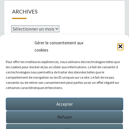
ARCHIVES
Archives
Gérer le consentement aux
cookies
Mentions légales
Pour offrir les meilleures expériences, nous utilisons des technologies telles que
les cookies pour stocker et/ou accéder aux informations. Le fait de consentir à
ces technologies nous permettra de traiter des données telles que le
comportement de navigation ou les ID uniques sur ce site. Le fait de ne pas
consentir ou de retirer son consentement peut parfois avoir un effet négatif sur
|
Témoignages
|
Annuaire de liens
|
certaines caractéristiques et fonctions.
Accepter
Sitemap XML
Refuser