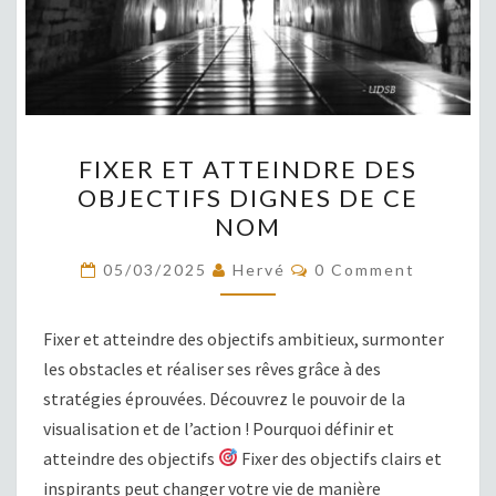
FIXER
FIXER ET ATTEINDRE DES
ET
OBJECTIFS DIGNES DE CE
ATTEINDRE
NOM
DES
OBJECTIFS
COMMENTS
05/03/2025
Hervé
0 Comment
DIGNES
DE
Fixer et atteindre des objectifs ambitieux, surmonter
CE
les obstacles et réaliser ses rêves grâce à des
NOM
stratégies éprouvées. Découvrez le pouvoir de la
visualisation et de l’action ! Pourquoi définir et
atteindre des objectifs
Fixer des objectifs clairs et
inspirants peut changer votre vie de manière