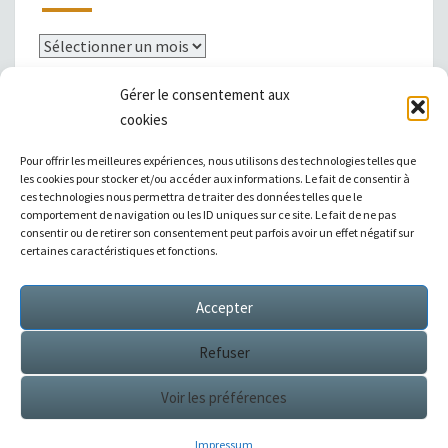
Archives
Gérer le consentement aux
cookies
Mentions légales
Pour offrir les meilleures expériences, nous utilisons des technologies telles que
les cookies pour stocker et/ou accéder aux informations. Le fait de consentir à
ces technologies nous permettra de traiter des données telles que le
comportement de navigation ou les ID uniques sur ce site. Le fait de ne pas
consentir ou de retirer son consentement peut parfois avoir un effet négatif sur
|
Témoignages
|
Annuaire de liens
|
certaines caractéristiques et fonctions.
Accepter
Sitemap XML
Refuser
Voir les préférences
© 2026
Éditions Succès / Switzerland : tous droits
réservés
Impressum