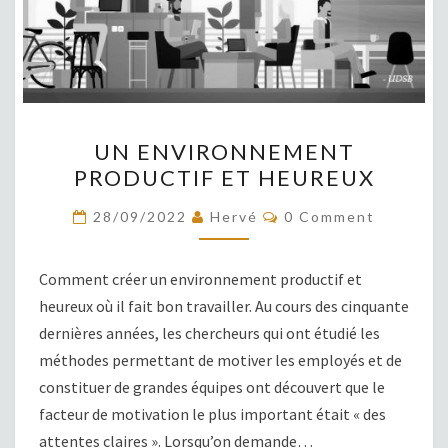
UN
UN ENVIRONNEMENT
ENVIRONNEMENT
PRODUCTIF ET HEUREUX
PRODUCTIF
ET
COMMENTS
28/09/2022
Hervé
0 Comment
HEUREUX
Comment créer un environnement productif et
heureux où il fait bon travailler. Au cours des cinquante
dernières années, les chercheurs qui ont étudié les
méthodes permettant de motiver les employés et de
constituer de grandes équipes ont découvert que le
facteur de motivation le plus important était « des
attentes claires ». Lorsqu’on demande…