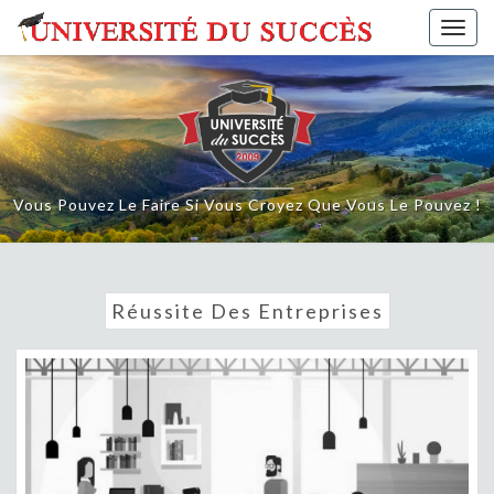
Skip
Togg
to
navig
content
Vous Pouvez Le Faire Si Vous Croyez Que Vous Le Pouvez !
Réussite Des Entreprises