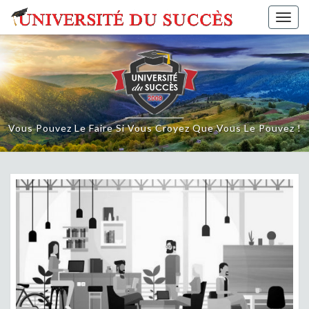
Skip
Togg
to
navig
content
Vous Pouvez Le Faire Si Vous Croyez Que Vous Le Pouvez !