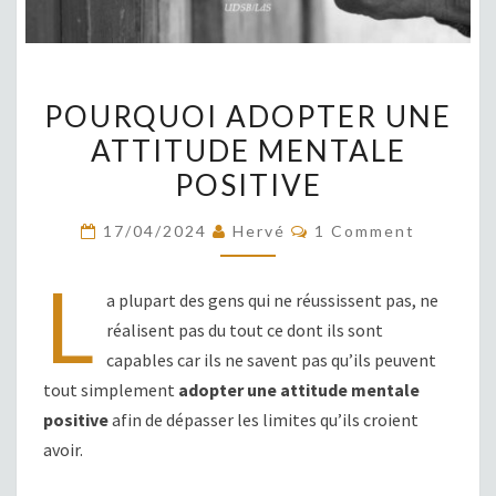
POURQUOI
POURQUOI ADOPTER UNE
ADOPTER
ATTITUDE MENTALE
UNE
POSITIVE
ATTITUDE
MENTALE
COMMENTS
17/04/2024
Hervé
1 Comment
POSITIVE
L
a plupart des gens qui ne réussissent pas, ne
réalisent pas du tout ce dont ils sont
capables car ils ne savent pas qu’ils peuvent
tout simplement
adopter une attitude mentale
positive
afin de dépasser les limites qu’ils croient
avoir.