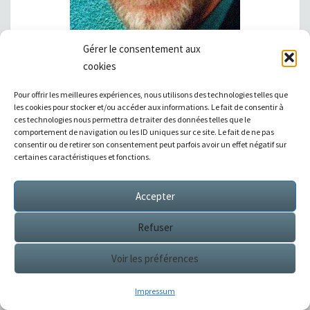
Gérer le consentement aux
cookies
«
Lorsque vous croyez en la puissance de vos rêves,
vous devez passer à l’action immédiatement pour les
Pour offrir les meilleures expériences, nous utilisons des technologies telles que
les cookies pour stocker et/ou accéder aux informations. Le fait de consentir à
concrétiser.
»
ces technologies nous permettra de traiter des données telles que le
comportement de navigation ou les ID uniques sur ce site. Le fait de ne pas
Cette phrase a changé ma vie !
consentir ou de retirer son consentement peut parfois avoir un effet négatif sur
certaines caractéristiques et fonctions.
Très jeune déjà, quelque chose me poussait à
Accepter
comprendre qui je suis, d’où je viens et où je vais.
J’avais soif d’apprendre et de savoir. Ouvert aux
Refuser
circonstances, je prenais les opportunités qui se
présentaient et un jour j’ai rencontré l’enseignement
Voir les préférences
de Napoleon Hill. J’ai alors laissé le statut d’employé
Impressum
derrière moi pour adopter celui d’entrepreneur.