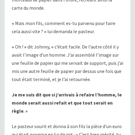
carte du monde.
«
Mais mon fils, comment es-tu parvenu pour faire
cela aussi vite ?
»
lui demanda le pasteur.
«
Oh !
»
dit Johnny,
«
c’était facile. De l’autre côté il y
avait l’image d’un homme. J’ai assemblé l’image sur
une feuille de papier qui me servait de support, puis j’ai
mis une autre feuille de papier par dessus une fois que
tout était terminé, et je l’ai retournée.
Je me suis dit que si j’arrivais à refaire l’homme, le
monde serait aussi refait et que tout serait en
règle
.
»
Le pasteur sourit et donna à son fils la pièce d’un euro
qui était promise en lui disant :
«
C’est bien mérité, tu