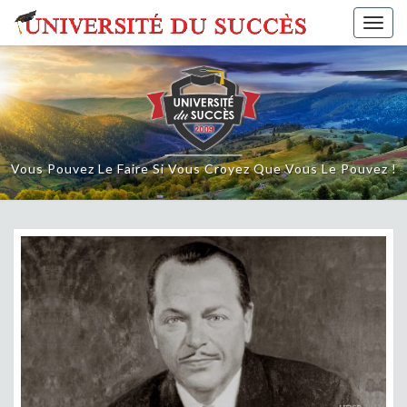
Skip
Togg
to
navig
content
Vous Pouvez Le Faire Si Vous Croyez Que Vous Le Pouvez !