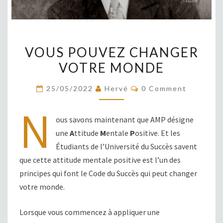
VOUS
VOUS POUVEZ CHANGER
POUVEZ
VOTRE MONDE
CHANGER
VOTRE
COMMENTS
25/05/2022
Hervé
0 Comment
MONDE
N
ous savons maintenant que AMP désigne
une
A
ttitude
M
entale
P
ositive. Et les
Étudiants de l’Université du Succès savent
que cette attitude mentale positive est l’un des
principes qui font le Code du Succès qui peut changer
votre monde.
Lorsque vous commencez à appliquer une