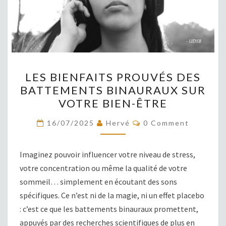
LES
LES BIENFAITS PROUVÉS DES
BIENFAITS
BATTEMENTS BINAURAUX SUR
PROUVÉS
VOTRE BIEN-ÊTRE
DES
BATTEMENTS
COMMENTS
16/07/2025
Hervé
0 Comment
BINAURAUX
SUR
Imaginez pouvoir influencer votre niveau de stress,
VOTRE
votre concentration ou même la qualité de votre
BIEN-
sommeil… simplement en écoutant des sons
ÊTRE
spécifiques. Ce n’est ni de la magie, ni un effet placebo
: c’est ce que les battements binauraux promettent,
appuyés par des recherches scientifiques de plus en