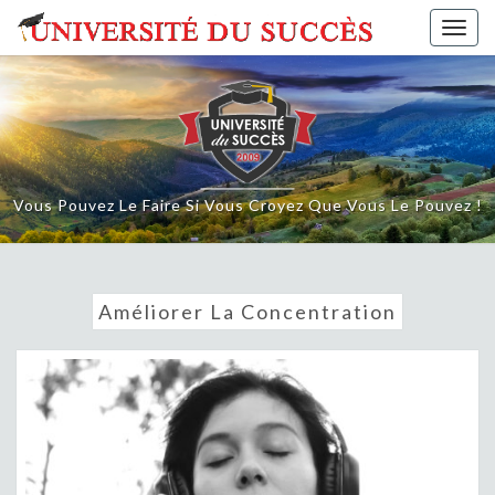
Skip
Togg
to
navig
content
Vous Pouvez Le Faire Si Vous Croyez Que Vous Le Pouvez !
Améliorer La Concentration