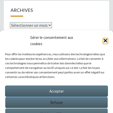
ARCHIVES
Archives
Gérer le consentement aux
cookies
Mentions légales
Pour offrir les meilleures expériences, nous utilisons des technologies telles que
les cookies pour stocker et/ou accéder aux informations. Le fait de consentir à
ces technologies nous permettra de traiter des données telles que le
comportement de navigation ou les ID uniques sur ce site. Le fait de ne pas
consentir ou de retirer son consentement peut parfois avoir un effet négatif sur
|
Témoignages
|
Annuaire de liens
|
certaines caractéristiques et fonctions.
Accepter
Sitemap XML
Refuser