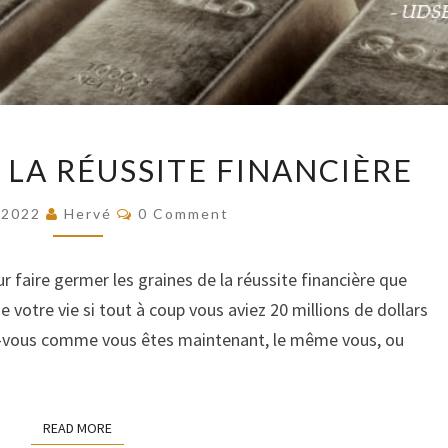
LES
 LA RÉUSSITE FINANCIÈRE
GRAINES
DE
COMMENTS
/2022
Hervé
0 Comment
LA
RÉUSSITE
ur faire germer les graines de la réussite financière que
FINANCIÈRE
votre vie si tout à coup vous aviez 20 millions de dollars
z-vous comme vous êtes maintenant, le même vous, ou
READ MORE
READ MORE