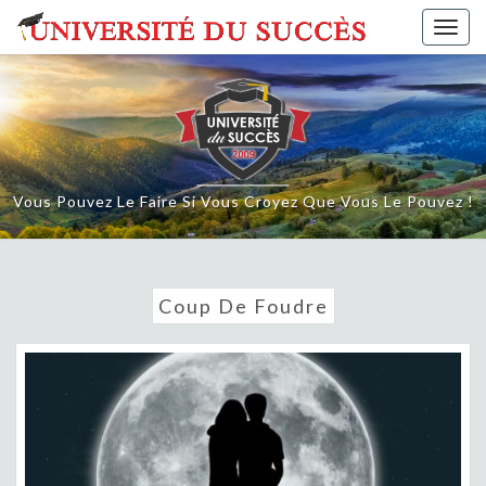
Skip
Togg
to
navig
content
Vous Pouvez Le Faire Si Vous Croyez Que Vous Le Pouvez !
Coup De Foudre