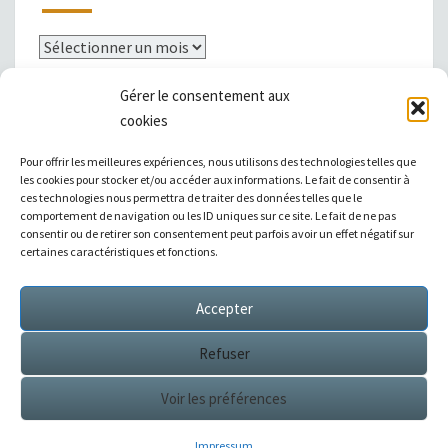
Archives
Gérer le consentement aux
cookies
Mentions légales
Pour offrir les meilleures expériences, nous utilisons des technologies telles que
les cookies pour stocker et/ou accéder aux informations. Le fait de consentir à
ces technologies nous permettra de traiter des données telles que le
comportement de navigation ou les ID uniques sur ce site. Le fait de ne pas
consentir ou de retirer son consentement peut parfois avoir un effet négatif sur
|
Témoignages
|
Annuaire de liens
|
certaines caractéristiques et fonctions.
Accepter
Sitemap XML
Refuser
Voir les préférences
© 2026
Éditions Succès / Switzerland : tous droits
réservés
Impressum