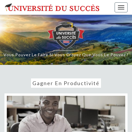
Skip
Togg
to
navig
content
Vous Pouvez Le Faire Si Vous Croyez Que Vous Le Pouvez !
Gagner En Productivité