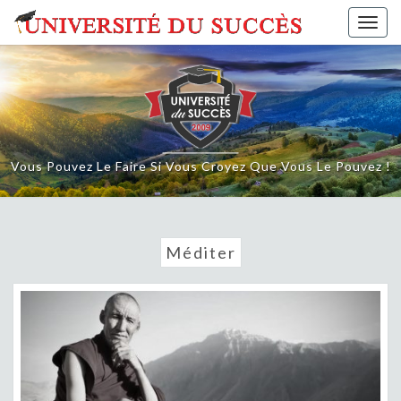
Skip
Togg
to
navig
content
Vous Pouvez Le Faire Si Vous Croyez Que Vous Le Pouvez !
Méditer