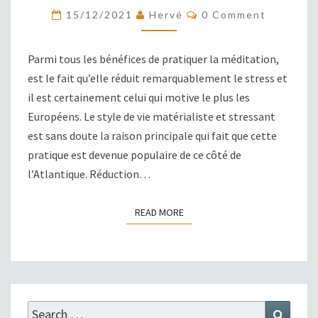
MÉDITATION
COMMENTS
15/12/2021
Hervé
0 Comment
Parmi tous les bénéfices de pratiquer la méditation,
est le fait qu’elle réduit remarquablement le stress et
il est certainement celui qui motive le plus les
Européens. Le style de vie matérialiste et stressant
est sans doute la raison principale qui fait que cette
pratique est devenue populaire de ce côté de
l’Atlantique. Réduction…
READ MORE
READ MORE
Search
Search