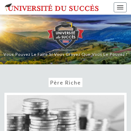
Skip
Togg
to
navig
content
Vous Pouvez Le Faire Si Vous Croyez Que Vous Le Pouvez !
Père Riche