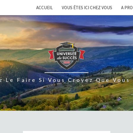
ACCUEIL
VOUS ÊTES ICI CHEZ VOUS
A PR
z Le Faire Si Vous Croyez Que Vous 