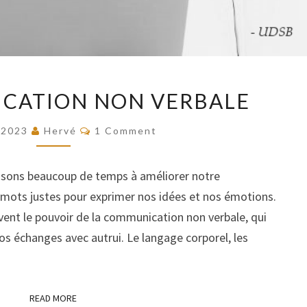
LA
CATION NON VERBALE
COMMUNICATION
NON
COMMENTS
/2023
Hervé
1 Comment
VERBALE
assons beaucoup de temps à améliorer notre
 mots justes pour exprimer nos idées et nos émotions.
nt le pouvoir de la communication non verbale, qui
os échanges avec autrui. Le langage corporel, les
READ MORE
READ MORE