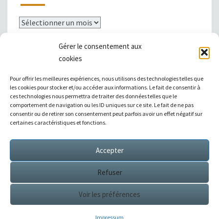
Archives
Gérer le consentement aux
cookies
Mentions légales
Pour offrir les meilleures expériences, nous utilisons des technologies telles que
les cookies pour stocker et/ou accéder aux informations. Le fait de consentir à
ces technologies nous permettra de traiter des données telles que le
comportement de navigation ou les ID uniques sur ce site. Le fait de ne pas
consentir ou de retirer son consentement peut parfois avoir un effet négatif sur
|
Témoignages
|
Annuaire de liens
|
certaines caractéristiques et fonctions.
Accepter
Sitemap XML
Refuser
Voir les préférences
© 2026
Éditions Succès / Switzerland : tous droits
réservés
Impressum