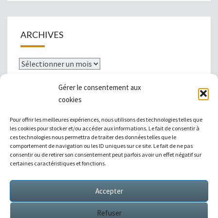
ARCHIVES
Archives
Gérer le consentement aux
cookies
Mentions légales
Pour offrir les meilleures expériences, nous utilisons des technologies telles que
les cookies pour stocker et/ou accéder aux informations. Le fait de consentir à
ces technologies nous permettra de traiter des données telles que le
comportement de navigation ou les ID uniques sur ce site. Le fait de ne pas
consentir ou de retirer son consentement peut parfois avoir un effet négatif sur
|
Témoignages
|
Annuaire de liens
|
certaines caractéristiques et fonctions.
Accepter
Sitemap XML
Refuser