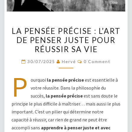
LA
LA PENSÉE PRÉCISE : L’ART
PENSÉE
DE PENSER JUSTE POUR
PRÉCISE
RÉUSSIR SA VIE
:
L’ART
COMMENTS
30/07/2025
Hervé
0 Comment
DE
PENSER
P
ourquoi
la pensée précise
JUSTE
est essentielle à
votre réussite. Dans la philosophie du
POUR
succès,
la pensée précise
RÉUSSIR
est sans doute le
principe le plus difficile à maîtriser… mais aussi le plus
SA
important. C’est un pilier qui détermine notre
VIE
capacité à réussir, car rien de grand ne peut être
accompli sans
apprendre à penser juste et avec