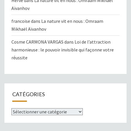
Hervé
dans
La nature vit en nous : Omraam Mikhaël
Aïvanhov
francoise
dans
La nature vit en nous : Omraam
Mikhaël Aïvanhov
Cosme CARMONA VARGAS
dans
Loi de l’attraction
harmonieuse : le pouvoir invisible qui façonne votre
réussite
CATÉGORIES
Catégories