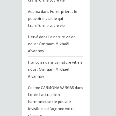
transforme votre vie
Adama
dans
Foi et prière : le
pouvoir invisible qui
transforme votre vie
Hervé
dans
La nature vit en
nous : Omraam Mikhaël
Aïvanhov
francoise
dans
La nature vit en
nous : Omraam Mikhaël
Aïvanhov
Cosme CARMONA VARGAS
dans
Loi de l’attraction
harmonieuse : le pouvoir
invisible qui façonne votre
réussite