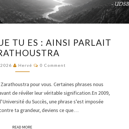
DEVIENS
E TU ES : AINSI PARLAIT
CE
RATHOUSTRA
QUE
TU
COMMENTS
/2026
Hervé
0 Comment
ES
:
e Zarathoustra pour vous. Certaines phrases nous
AINSI
nt de révéler leur véritable signification.En 2009,
PARLAIT
 l’Université du Succès, une phrase s’est imposée
ZARATHOUSTRA
 contre ta grandeur, deviens ce que…
READ MORE
READ MORE