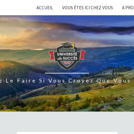
ACCUEIL
VOUS ÊTES ICI CHEZ VOUS
A PR
z Le Faire Si Vous Croyez Que Vous 