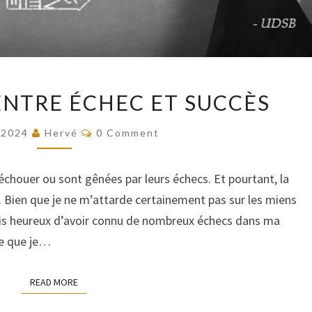
LA
ENTRE ÉCHEC ET SUCCÈS
RELATION
ENTRE
COMMENTS
/2024
Hervé
0 Comment
ÉCHEC
ET
chouer ou sont gênées par leurs échecs. Et pourtant, la
SUCCÈS
e. Bien que je ne m’attarde certainement pas sur les miens
e suis heureux d’avoir connu de nombreux échecs dans ma
ie que je…
READ MORE
READ MORE