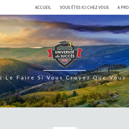
ACCUEIL
VOUS ÊTES ICI CHEZ VOUS
A PR
z Le Faire Si Vous Croyez Que Vous 