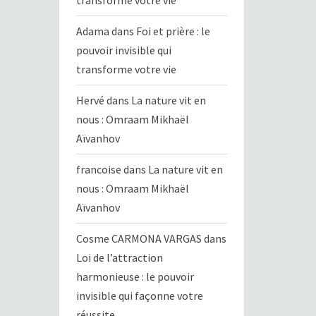
transforme votre vie
Adama
dans
Foi et prière : le
pouvoir invisible qui
transforme votre vie
Hervé
dans
La nature vit en
nous : Omraam Mikhaël
Aïvanhov
francoise
dans
La nature vit en
nous : Omraam Mikhaël
Aïvanhov
Cosme CARMONA VARGAS
dans
Loi de l’attraction
harmonieuse : le pouvoir
invisible qui façonne votre
réussite