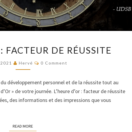
L’HEURE
 : FACTEUR DE RÉUSSITE
D’OR
:
COMMENTS
/2021
Hervé
0 Comment
FACTEUR
DE
t du développement personnel et de la réussite tout au
RÉUSSITE
e d’Or » de votre journée. L’heure d’or : facteur de réussite
dées, des informations et des impressions que vous
READ MORE
READ MORE