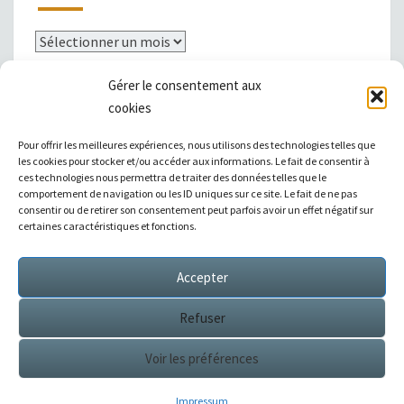
Archives
Gérer le consentement aux
cookies
Mentions légales
Pour offrir les meilleures expériences, nous utilisons des technologies telles que
les cookies pour stocker et/ou accéder aux informations. Le fait de consentir à
ces technologies nous permettra de traiter des données telles que le
comportement de navigation ou les ID uniques sur ce site. Le fait de ne pas
consentir ou de retirer son consentement peut parfois avoir un effet négatif sur
|
Témoignages
|
Annuaire de liens
|
certaines caractéristiques et fonctions.
Accepter
Sitemap XML
Refuser
Voir les préférences
© 2026
Éditions Succès / Switzerland : tous droits
réservés
Impressum