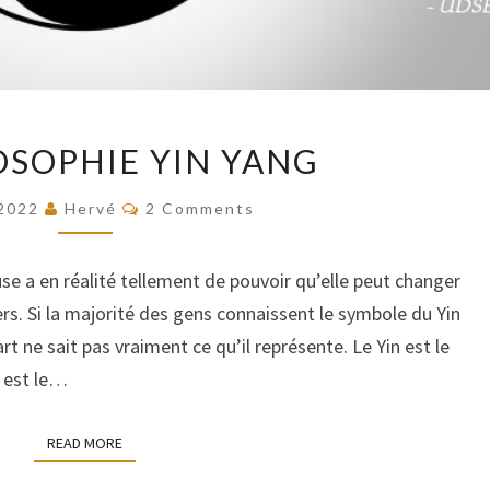
LA
OSOPHIE YIN YANG
PHILOSOPHIE
YIN
COMMENTS
/2022
Hervé
2 Comments
YANG
se a en réalité tellement de pouvoir qu’elle peut changer
rs. Si la majorité des gens connaissent le symbole du Yin
art ne sait pas vraiment ce qu’il représente. Le Yin est le
g est le…
READ MORE
READ MORE