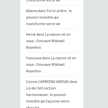
transforme votre vie
Adama
dans
Foi et prière : le
pouvoir invisible qui
transforme votre vie
Hervé
dans
La nature vit en
nous : Omraam Mikhaël
Aïvanhov
francoise
dans
La nature vit en
nous : Omraam Mikhaël
Aïvanhov
Cosme CARMONA VARGAS
dans
Loi de l’attraction
harmonieuse : le pouvoir
invisible qui façonne votre
réussite