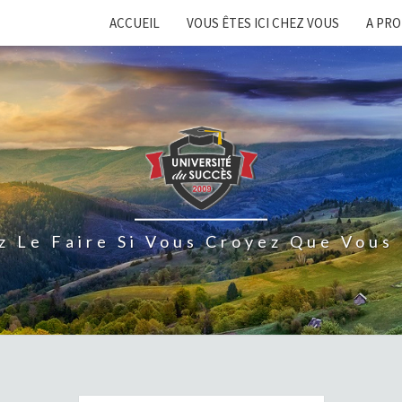
ACCUEIL
VOUS ÊTES ICI CHEZ VOUS
A PR
z Le Faire Si Vous Croyez Que Vous 