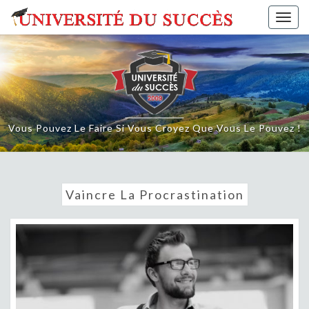
Skip
Togg
to
navig
content
Vous Pouvez Le Faire Si Vous Croyez Que Vous Le Pouvez !
Vaincre La Procrastination