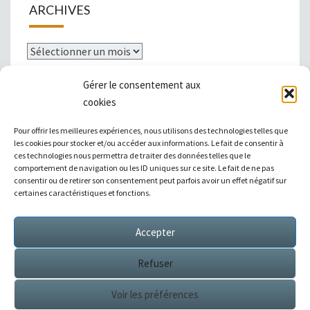
ARCHIVES
Archives
Gérer le consentement aux
cookies
Mentions légales
Pour offrir les meilleures expériences, nous utilisons des technologies telles que
les cookies pour stocker et/ou accéder aux informations. Le fait de consentir à
ces technologies nous permettra de traiter des données telles que le
comportement de navigation ou les ID uniques sur ce site. Le fait de ne pas
consentir ou de retirer son consentement peut parfois avoir un effet négatif sur
|
Témoignages
|
Annuaire de liens
|
certaines caractéristiques et fonctions.
Accepter
Sitemap XML
Refuser
Voir les préférences
© 2026
Éditions Succès / Switzerland : tous droits