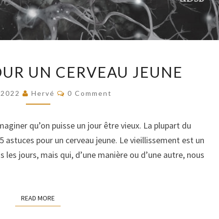
5
OUR UN CERVEAU JEUNE
ASTUCES
POUR
COMMENTS
/2022
Hervé
0 Comment
UN
CERVEAU
’imaginer qu’on puisse un jour être vieux. La plupart du
JEUNE
astuces pour un cerveau jeune. Le vieillissement est un
s les jours, mais qui, d’une manière ou d’une autre, nous
READ MORE
READ MORE