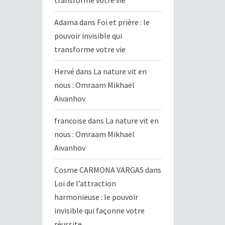
transforme votre vie
Adama
dans
Foi et prière : le
pouvoir invisible qui
transforme votre vie
Hervé
dans
La nature vit en
nous : Omraam Mikhaël
Aïvanhov
francoise
dans
La nature vit en
nous : Omraam Mikhaël
Aïvanhov
Cosme CARMONA VARGAS
dans
Loi de l’attraction
harmonieuse : le pouvoir
invisible qui façonne votre
réussite