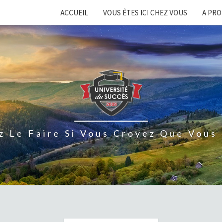
ACCUEIL
VOUS ÊTES ICI CHEZ VOUS
A PR
z Le Faire Si Vous Croyez Que Vous 