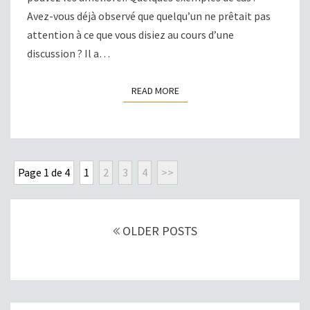
Avez-vous déjà observé que quelqu’un ne prêtait pas
attention à ce que vous disiez au cours d’une
discussion ? Il a…
READ MORE
READ MORE
Page 1 de 4
1
2
3
4
>>
POSTS
NAVIGATION
OLDER POSTS