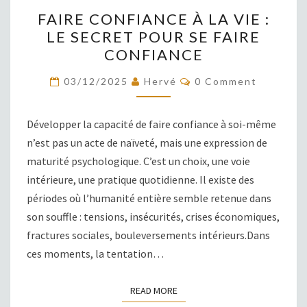
FAIRE
FAIRE CONFIANCE À LA VIE :
CONFIANCE
LE SECRET POUR SE FAIRE
À
CONFIANCE
LA
VIE
COMMENTS
03/12/2025
Hervé
0 Comment
:
LE
Développer la capacité de faire confiance à soi-même
SECRET
n’est pas un acte de naïveté, mais une expression de
POUR
maturité psychologique. C’est un choix, une voie
SE
intérieure, une pratique quotidienne. Il existe des
FAIRE
périodes où l’humanité entière semble retenue dans
CONFIANCE
son souffle : tensions, insécurités, crises économiques,
fractures sociales, bouleversements intérieurs.Dans
ces moments, la tentation…
READ MORE
READ MORE