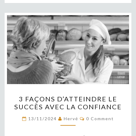
3
3 FAÇONS D’ATTEINDRE LE
FAÇONS
SUCCÈS AVEC LA CONFIANCE
D’ATTEINDRE
LE
COMMENTS
13/11/2024
Hervé
0 Comment
SUCCÈS
AVEC