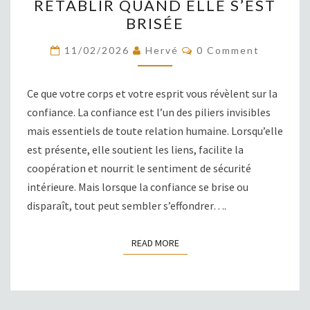
RÉTABLIR QUAND ELLE S’EST
:
BRISÉE
COMMENT
LA
COMMENTS
11/02/2026
Hervé
0 Comment
RÉTABLIR
QUAND
Ce que votre corps et votre esprit vous révèlent sur la
ELLE
confiance. La confiance est l’un des piliers invisibles
S’EST
mais essentiels de toute relation humaine. Lorsqu’elle
BRISÉE
est présente, elle soutient les liens, facilite la
coopération et nourrit le sentiment de sécurité
intérieure. Mais lorsque la confiance se brise ou
disparaît, tout peut sembler s’effondrer….
READ MORE
READ MORE