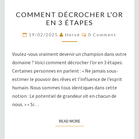
COMMENT
COMMENT DÉCROCHER L’OR
DÉCROCHER
EN 3 ÉTAPES
L’OR
EN
COMMENTS
19/02/2025
Hervé
0 Comment
3
ÉTAPES
Voulez-vous vraiment devenir un champion dans votre
domaine ? Voici comment décrocher l’or en 3 étapes.
Certaines personnes en parlent : « Ne jamais sous-
estimer le pouvoir des rêves et l’influence de l’esprit
humain. Nous sommes tous identiques dans cette
notion : Le potentiel de grandeur vit en chacun de
nous. » « Si…
READ MORE
READ MORE