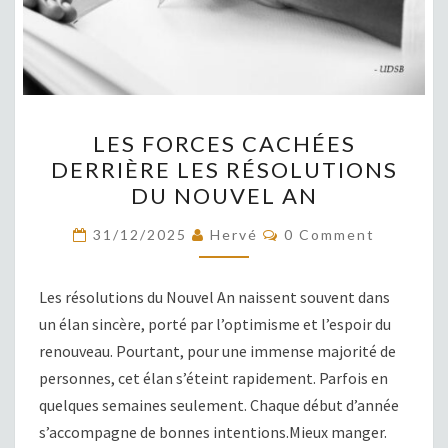
LES
LES FORCES CACHÉES
FORCES
DERRIÈRE LES RÉSOLUTIONS
CACHÉES
DU NOUVEL AN
DERRIÈRE
LES
COMMENTS
31/12/2025
Hervé
0 Comment
RÉSOLUTIONS
DU
Les résolutions du Nouvel An naissent souvent dans
NOUVEL
un élan sincère, porté par l’optimisme et l’espoir du
AN
renouveau. Pourtant, pour une immense majorité de
personnes, cet élan s’éteint rapidement. Parfois en
quelques semaines seulement. Chaque début d’année
s’accompagne de bonnes intentions.Mieux manger.