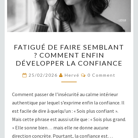
FATIGUÉ
FATIGUÉ DE FAIRE SEMBLANT
DE
? COMMENT ENFIN
FAIRE
DÉVELOPPER LA CONFIANCE
SEMBLANT
?
COMMENTS
25/02/2026
Hervé
0 Comment
COMMENT
ENFIN
Comment passer de l’insécurité au calme intérieur
DÉVELOPPER
authentique par lequel s’exprime enfin la confiance. Il
LA
est facile de dire à quelqu’un : « Sois plus confiant ».
CONFIANCE
Mais cette phrase est aussi utile que : « Sois plus grand.
» Elle sonne bien… mais elle ne donne aucune
direction concrète. Pourtant, la confiance est…