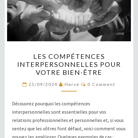
LES
LES COMPÉTENCES
COMPÉTENCES
INTERPERSONNELLES POUR
INTERPERSONNELLES
VOTRE BIEN-ÊTRE
POUR
VOTRE
COMMENTS
25/09/2024
Hervé
0 Comment
BIEN-
ÊTRE
Découvrez pourquoi les compétences
interpersonnelles sont essentielles pour vos
relations professionnelles et personnelles et, si vous
sentez que les vôtres font défaut, voici comment vous
pouvez les améliorer. Quelques exemples de cas :