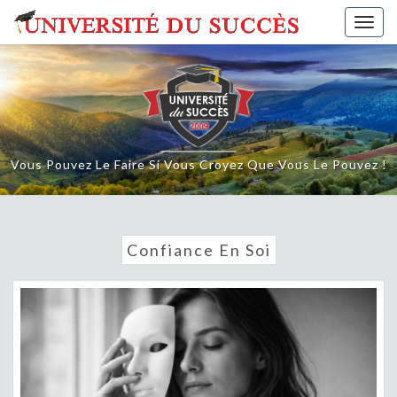
Skip
Togg
to
navig
content
Vous Pouvez Le Faire Si Vous Croyez Que Vous Le Pouvez !
Confiance En Soi