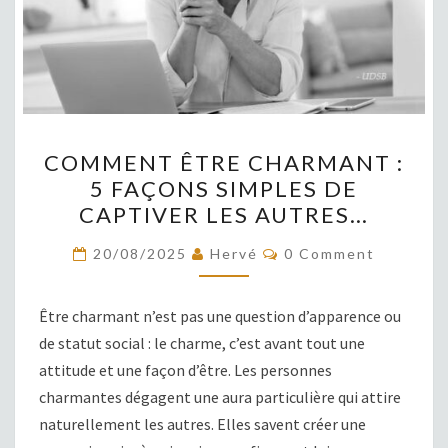
COMMENT
COMMENT ÊTRE CHARMANT :
ÊTRE
5 FAÇONS SIMPLES DE
CHARMANT
CAPTIVER LES AUTRES…
:
5
COMMENTS
20/08/2025
Hervé
0 Comment
FAÇONS
SIMPLES
Être charmant n’est pas une question d’apparence ou
DE
de statut social : le charme, c’est avant tout une
CAPTIVER
attitude et une façon d’être. Les personnes
LES
charmantes dégagent une aura particulière qui attire
AUTRES…
naturellement les autres. Elles savent créer une