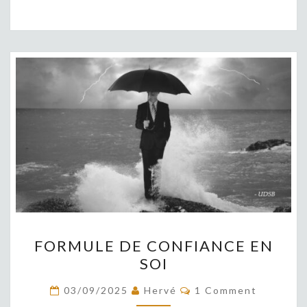
FORMULE
FORMULE DE CONFIANCE EN
DE
SOI
CONFIANCE
EN
COMMENTS
03/09/2025
Hervé
1 Comment
SOI