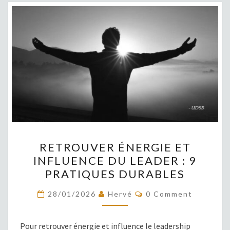
RETROUVER
RETROUVER ÉNERGIE ET
ÉNERGIE
INFLUENCE DU LEADER : 9
ET
PRATIQUES DURABLES
INFLUENCE
DU
COMMENTS
28/01/2026
Hervé
0 Comment
LEADER
:
Pour retrouver énergie et influence le leadership